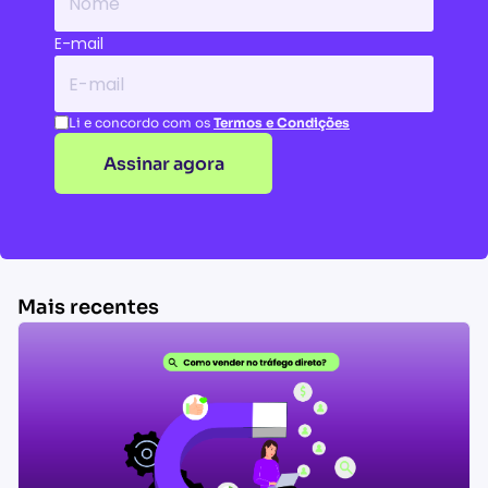
Nome
E-mail
E-mail
Li e concordo com os
Termos e Condições
Assinar agora
Mais recentes