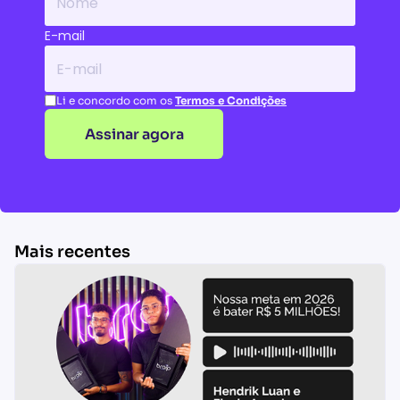
Nome
E-mail
E-mail
Li e concordo com os
Termos e Condições
Assinar agora
Mais recentes